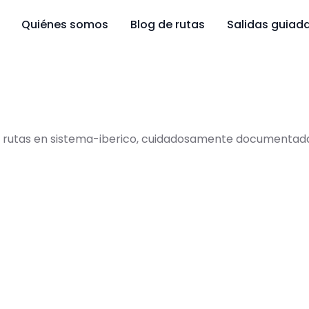
Quiénes somos
Blog de rutas
Salidas guiad
rutas en sistema-iberico, cuidadosamente documentadas pa