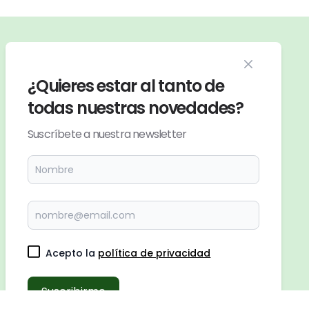
Close modal
Enlaces de interés
¿Quieres estar al tanto de
Quiénes somos
todas nuestras novedades?
Blog de rutas
Suscríbete a nuestra newsletter
Salidas guiadas
Nuestro material
Apóyanos
Patrocinadores
Contacto
Acepto la
política de privacidad
Preguntas Frecuentes
Suscribirme