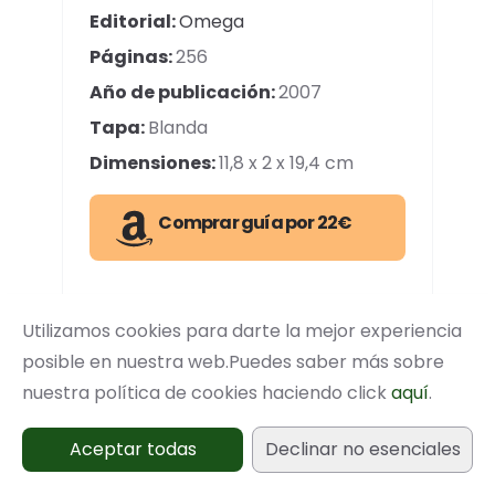
Editorial:
Omega
Páginas:
256
Año de publicación:
2007
Tapa:
Blanda
Dimensiones:
11,8 x 2 x 19,4 cm
Comprar guía por 22€
Descripción
Utilizamos cookies para darte la mejor experiencia
Esta guía nos permite identificar
posible en nuestra web.Puedes saber más sobre
hasta
350 especies
de plantas
nuestra política de cookies haciendo click
aquí
.
medicinales de toda Europa
mediante más de 1500
fotos e
Aceptar todas
Declinar no esenciales
ilustraciones
de excelente calidad.