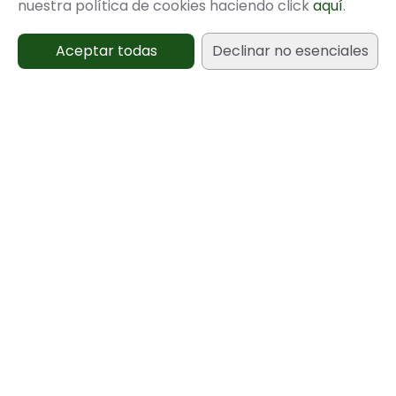
nuestra política de cookies haciendo click
aquí
.
preferimos no facilitar información sobre
su forma de acceso para evitar que caiga
Aceptar todas
Declinar no esenciales
en manos inadecuadas.
¡Disfrutad del
vídeo! 😄
Nexonatura
Ver perfil