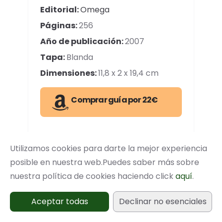
Editorial:
Omega
Páginas:
256
Año de publicación:
2007
Tapa:
Blanda
Dimensiones:
11,8 x 2 x 19,4 cm
Comprar guía por 22€
Descripción
Utilizamos cookies para darte la mejor experiencia
Esta guía nos permite identificar
posible en nuestra web.Puedes saber más sobre
hasta
350 especies
de plantas
nuestra política de cookies haciendo click
aquí
.
medicinales de toda Europa
mediante más de 1500
fotos e
Aceptar todas
Declinar no esenciales
ilustraciones
de excelente calidad.