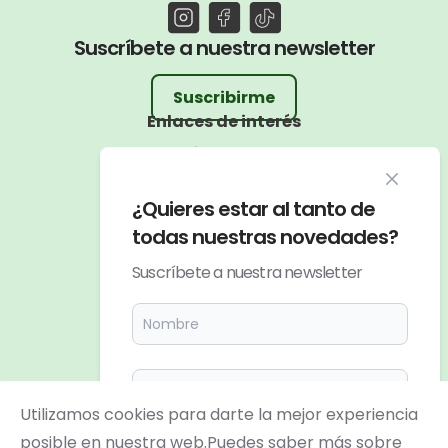
Suscríbete a nuestra newsletter
Suscribirme
Enlaces de interés
Quiénes somos
Blog de rutas
Close m
¿Quieres estar al tanto de
Salidas guiadas
todas nuestras novedades?
Nuestro material
Suscríbete a nuestra newsletter
Apóyanos
Patrocinadores
Contacto
Preguntas Frecuentes
Utilizamos cookies para darte la mejor experiencia
posible en nuestra web.Puedes saber más sobre
Acepto la
política de privacidad